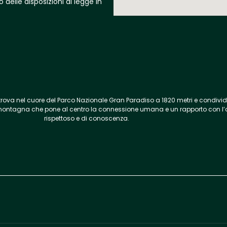
delle disposizioni di legge in
trova nel cuore
del Parco Nazionale
Gran Pa
radiso a 1820
metri e condivide
montagna
che pone al centro la connessione umana e un rapporto con l
rispettoso e di conoscenza.