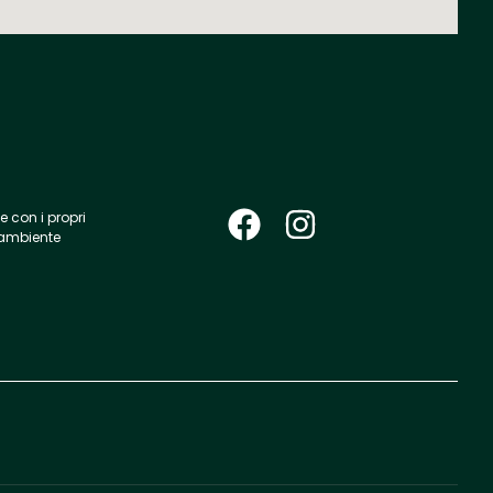
 con i propri
’ambiente