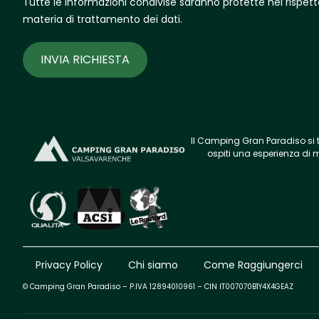
Tutte le informazioni condivise saranno protette nel rispetto 
materia di trattamento dei dati.
INVIA RICHIESTA
Il Camping Gran Paradiso si 
ospiti una esperienza
di 
Privacy Policy
Chi siamo
Come Raggiungerci
© Camping Gran Paradiso – P.IVA 12894010961 – CIN
IT007070B1Y4X4GEAZ