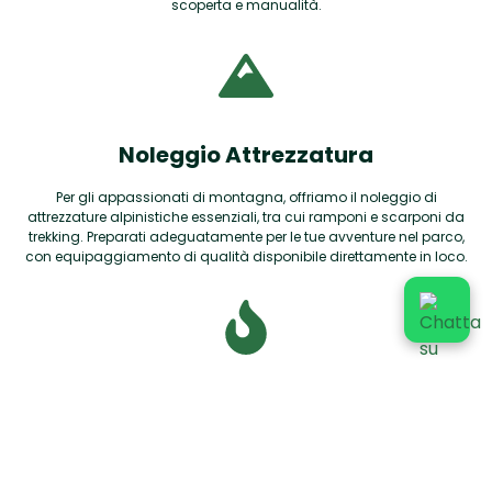
scoperta e manualità.
Noleggio Attrezzatura
Per gli appassionati di montagna, offriamo il noleggio di
attrezzature alpinistiche essenziali, tra cui ramponi e scarponi da
trekking. Preparati adeguatamente per le tue avventure nel parco,
con equipaggiamento di qualità disponibile direttamente in loco.
Area Barbecue
In differenti aree del campeggio sono presenti barbecue in pietra
dove poter organizzare la propria grigliata, con la possibilità di
utilizzare pietre ollari naturali per scoprire un metodo di cottura