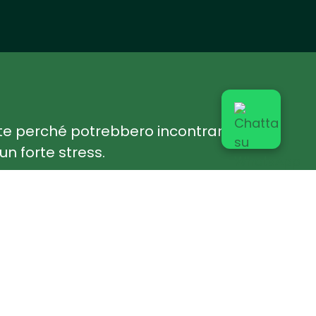
nte perché potrebbero incontrare la
n forte stress.
ne e i sentieri in cui è permesso portarli,