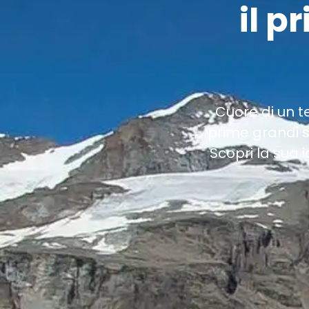
il p
Cuore di un te
prime grandi s
Scopri la sua 