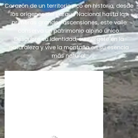
Corazón de un territorio rico en historia, desde
los orígenes del Parque Nacional hasta las
primeras grandes ascensiones, este valle
conserva un patrimonio alpino único.
Descubre su identidad, sumérgete en la
naturaleza y vive la montaña en su esencia
más natural.
Valsavarenche
07:28,
07/08/2026
15
°C
Cielo Despejado
Ráfagas de viento:
3 millas por