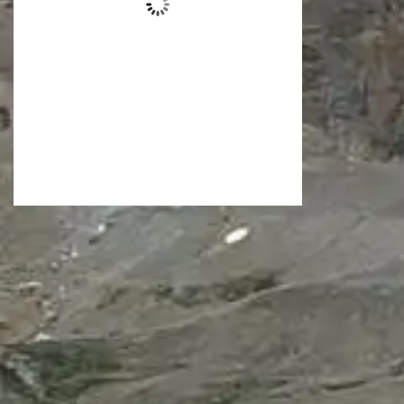
hora
Nubes:
2%
Visibilidad:
10 kilómetros
Amanecer:
06:21
Atardecer:
20:52
64
1018
3 millas por
%
megabyte
hora
El tiempo desde Mapa meteorológico abierto