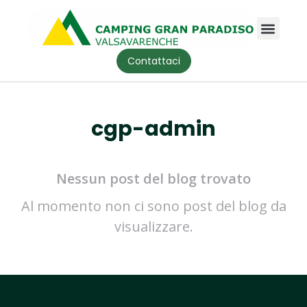
Contattaci
cgp-admin
Nessun post del blog trovato
Al momento non ci sono post del blog da
visualizzare.